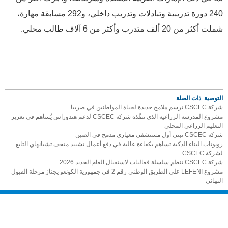
240 دورة تدريبية وتبادلات وتدريب داخلي، و292 مسابقة مهارة،
شملت أكثر من 20 ألف متدرب وأكثر من 6 آلاف طالب محلي.
التوصية ذات الصلة
شركة CSCEC ترسم ملامح جديدة لحياة المواطنين في صربيا
مشروع المدرسة الزراعية الذي تنفّذه شركة CSCEC لدعم هندوراس يُساهم في تعزيز
التعليم الزراعي المحلي
شركة CSCEC تبني أول مستشفى معياري مدمج في الصين
روبوتات البناء الذكية تساهم بكفاءة عالية في دفع أعمال تشييد متحف تشيانهاي التابع
لشركة CSCEC
شركة CSCEC تنظم سلسلة فعاليات لاستقبال العام الجديد 2026
مشروع LEFENI على الطريق الوطني رقم 2 في جمهورية الكونغو يجتاز مرحلة القبول
النهائي
:
02669.hk;
CSCEC:
601668.sh;
300425.sz;
COLI:
00688.hk;