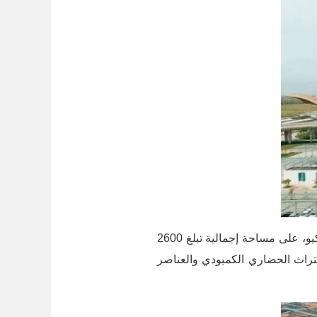
يقع مطار "تيشو" الدولي على بعد حوالي 19 كم من وسط مدينة بنوم بنه، ممتدًا بين مقاطعتي كاندال وتاكيو، على مساحة إجمالية تبلغ 2600
لتراث الحضاري الكمبودي والعناصر