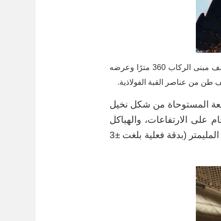
يُعد المشروع الأضخم في جنوب شرق آسيا من حيث مساحة وحجم الهياكل الفولاذية، حيث يبلغ طول سقف مبنى الركاب 360 مترًا وعرضه
سعة المستوحاة من شكل نخيل
ام على الارتفاعات، والهياكل
المقاومة للرطوبة، والمراقبة الفورية، مما حقق قدرة في التحكم في الخطأ على مستوى المليمتر (بدقة فعلية بلغت ±3