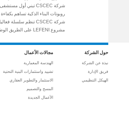
شركة CSCEC تبني أول مستشفى معياري مدمج في الصين
روبوتات البناء الذكية تساهم بكفاءة ع
شركة CSCEC تنظم سلسلة فعاليات لاستقبال العام الجديد 2026
مشروع LEFENI على الطريق الوطني رقم 2 في جمهورية الكونغو يجتاز مرحلة القبول النهائي
حول الشركة
مجالات الأعمال
نبذة عن الشركة
الهندسة المعمارية
فريق الإدارة
تشييد واستثمارات البنية التحتية
الهيكل التنظيمي
الاستثمار والتطوير العقاري
المسح والتصميم
الأعمال الجديدة
CSCEC:
601668.sh;
COLI:
00688.hk;