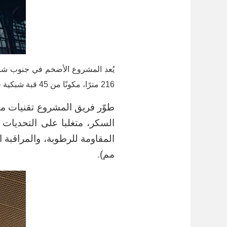
216 مترًا، مكونًا من 45 قبة شبكية فرعية بامتداد 36 مترًا لكل منها. وقد استخدم في إنشائه أكثر من 11 ألف طن من عناصر القبة الفولاذية.
طوّر فريق المشروع تقنيات م
السكر، متغلبا على التحديات ا
مم)
.