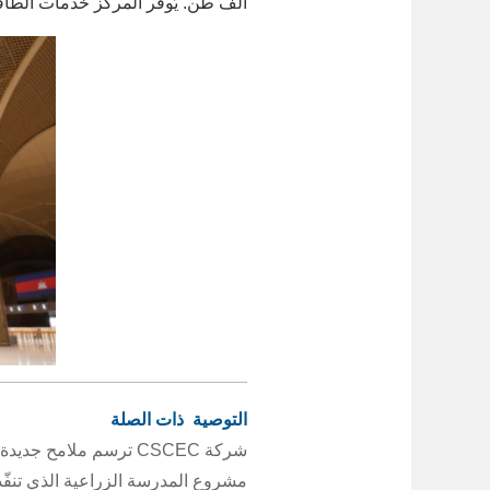
ألف طن. يُوفّر المركز خدمات الطاقة
التوصية ذات الصلة
شركة CSCEC ترسم ملامح جديدة لحياة المواطنين في صربيا
مشروع المدرسة الزراعية الذي تنفّذه شركة CSCEC لدعم هندوراس يُساهم في تعزيز ال