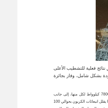
نتائج فعلية للتشطيب الأعلى
ودة بشكل شامل، وفاز بجائزة
يشمل المشروع بناء أكبر مركز للطاقة في كمبوديا، مزود بست وحدات تبريد كبيرة وبسعة تصل إلى 7800 كيلوواط لكل منها، إلى جانب
تركيب أكثر من 1000 لوحة طاقة شمسية. يبلغ أقصى إنتاج سنوي للكهرباء 120 مليون كيلوواط/ساعة، مما يقلل انبعاثات الكربون بحوالي 100