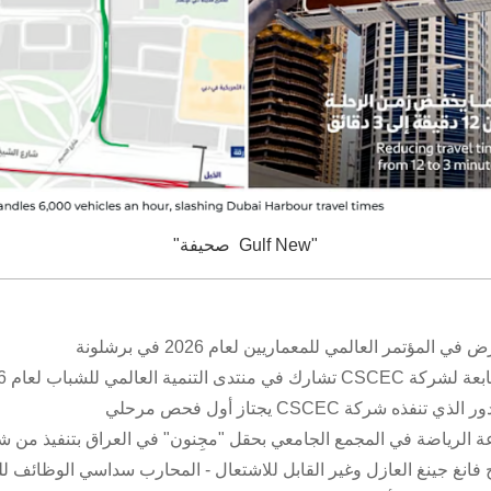
"Gulf New صحيفة"
ي للشباب لعام 2026 في ووهان
كة CSCEC يجتاز أول فحص مرحلي
لرياضة في المجمع الجامعي بحقل "مجِنون" في العراق بتنفيذ من شركة C