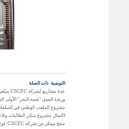
التوصية ذات الصلة
عدة مشاريع لشركة CSCEC ستُعرض في المؤتمر العالمي للمعماريين لعام 2026 في برشلونة
ورشة العمل "نجمة البحر" الأولى التابعة لشركة CSCEC تشارك في منتدى التنمية العالم
مشروع الملعب الوطني في السلفادور الذي تنفذه شر
اكتمال مشروع سكن الطالبات وقاعة ا
منتج مبتكر من شركة CSCEC: لوح فانغ جينغ العازل وغير القابل للاشتعال - المحارب سداسي الوظائف للعزل الحراري