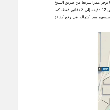
بطاقة استيعابية تبلغ 6000 مركبة في الساعة، مما يوفر ممرا سريعا من طريق الشيخ
زايد مباشرة إلى ميناء دبي للقادمين من منطقتي جبل علي وديرة، ومن المتوقع أن يُقلص زمن الرحلة من 12 دقيقة إلى 3 دقائق فقط. كما
سهم بعد اكتماله في رفع كفاءة