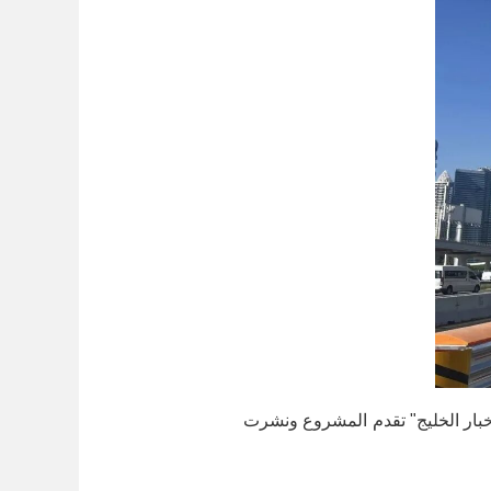
الرسمية مثل صحيفة "أخبار الخليج" تقدم المشروع ونشرت