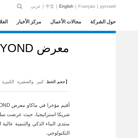
русский
|
Français
|
English
|
中文
|
عربي
حول الشركة
مجالات الأعمال
مركز الأخبار
العلا
【حجم الخط:
كبير
والصغيرة
الكبيرة
】
أقيم مؤخرا في ماكاو معرض BEYOND الدولي السادس للابتكار العلمي والتكنولوجي بنجاح. وشاركت شركة
شريكا استراتيجيا، حيث عرضت سلسل
منتدى البناء الذكي والتنمية عالية 
التكنولوجي.