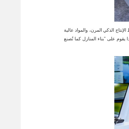
، تم التركيز على عرض نظام التصميم الرقمي للبناء المتكامل المعياري (MiC)، وخط الإنتاج الذكي المرن، والمواد عالية
يقوم على "بناء المنازل كما تُصنع